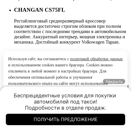
CHANGAN CS75FL
Рестайлинговый среднеразмерный кроссовер
выделяется достаточно строгим обликом при полном
соответствии с последними трендами в автомобильном
дизайне. Аккуратный интерьер, мощная электроника и
механика. Достойный конкурент Volkswagen Tiguan.
CHANGAN CS55 PLUS
Используя сайт, вы соглашаетесь с
политикой обработки данных
Небольшой кроссовер с передним приводом и
и использованием cookies вашего браузера. Cookies можно
двигателем в 188 л.с. несколько изменил внешность, но
отключить в любой момент в настройках браузера. Для
остался таким же энергонасыщенным и быстрым.
обеспечения оптимальной работы и улучшения
Расширенная комплектация включает разнообразные
Закрыть
пользовательского опыта на сайте могут использоваться
системы помощи водителю, ультрасовременные дисплеи
системы веб-аналитики (в том числе Яндекс.Метрика).
приборов и медиа, максимум комфорта зимой и летом.
Беспрецедентные условия для покупки 
Продолжая использование сайта, Вы соглашаетесь с
автомобилей под такси!

CHANGAN CS55
применением указанных технологий и размещением cookie-
Подробности в отделе продаж.
файлов.
Начало выпуска — 2017 год. По техническим решениям
Принять
ПОЛУЧИТЬ ПРЕДЛОЖЕНИЕ
близок к Land Rover Discovery Sport с некоторыми
Позвонить
Чанган Центр Богатырский
Чанган Центр Богатырский
упрощениями, снижающими стоимость, но не
Богатырский проспект д.16
Богатырский проспект д.16
влияющими на комфорт и безопасность. Купить можно