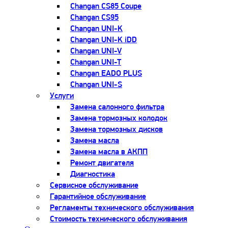
Changan CS85 Coupe
Changan CS95
Changan UNI-K
Changan UNI-K iDD
Changan UNI-V
Changan UNI-T
Changan EADO PLUS
Changan UNI-S
Услуги
Замена салонного фильтра
Замена тормозных колодок
Замена тормозных дисков
Замена масла
Замена масла в АКПП
Ремонт двигателя
Диагностика
Сервисное обслуживание
Гарантийное обслуживание
Регламенты технического обслуживания
Стоимость технического обслуживания