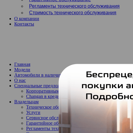
Регламенты технического обслуживания
Стоимость технического обслуживания
О компании
Контакты
Обратный звонок
Запись на тест-драйв
Запись на сервис
Главная
Модели
Автомобили в наличии
О нас
Специальные предложения
Корпоративным клиентам
Changan в кредит
Владельцам
Техническое обслуживание
Услуги
Сервисное обслуживание
Гарантийное обслуживание
Регламенты технического обслуживания