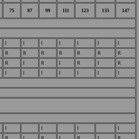
75
87
99
111
123
135
147
I
I
I
I
I
I
I
R
R
R
R
R
R
R
R
I
R
I
R
I
R
I
I
I
I
I
I
I
I
I
I
I
R
I
R
I
R
I
R