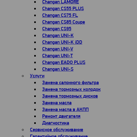
Changan LAMORE
Changan CS55 PLUS
Changan CS75 FL
Changan CS85 Coupe
Changan CS95
Changan UNI-K
Changan UNI-K iDD
Changan UNI-V
Changan UNI-T
Changan EADO PLUS
Changan UNI-S
Услуги
Замена салонного фильтра
Замена тормозных колодок
Замена тормозных дисков
Замена масла
Замена масла в АКПП
Ремонт двигателя
Диагностика
Сервисное обслуживание
Гарантийное обслуживание