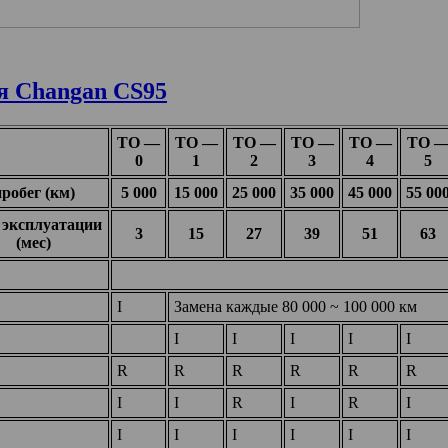
я Changan CS95
ТО —
ТО —
ТО —
ТО —
ТО —
ТО 
0
1
2
3
4
5
робег (км)
5 000
15 000
25 000
35 000
45 000
55 00
 эксплуатации
3
15
27
39
51
63
(мес)
I
Замена каждые 80 000 ~ 100 000 км
I
I
I
I
I
R
R
R
R
R
R
I
I
R
I
R
I
I
I
I
I
I
I