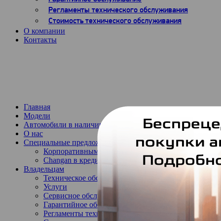
Регламенты технического обслуживания
Стоимость технического обслуживания
О компании
Контакты
Обратный звонок
Запись на тест-драйв
Запись на сервис
Главная
Модели
Автомобили в наличии
О нас
Специальные предложения
Корпоративным клиентам
Changan в кредит
Владельцам
Техническое обслуживание
Услуги
Сервисное обслуживание
Гарантийное обслуживание
Регламенты технического обслуживания