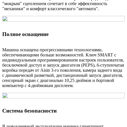
"мокрым" сцеплением сочетает в себе эффективность
Время разгона 0 - 100 км/ч, с
11.8
"механики" и комфорт классического "автомата".
Максимальная скорость, км/ч
174
РАСХОД ТОПЛИВА И СОДЕРЖАНИЕ СО2 *
Полное оснащение
Городской цикл, л/100 км
6.8
Машина оснащена прогрессивными технологиями,
Загородный цикл, л/100 км
5.5
обеспечивающими больше возможностей. Ключ SMART с
Смешанный цикл, л/100 км
7.2
индивидуальным программированием настроек пользователя,
Содержание газов CO2 в
бесключевой доступ и запуск двигателя (PEPS), 6-ступенчатая
смешанном цикле, г/км
188
коробка передач от Aisin 3-го поколения, камера заднего вида
с динамической разметкой, дистанционный запуск двигателя,
сенсорный экран с диагональю 10,25 дюймов и бортовой
компьютер с 4-дюймовым дисплеем.
Система безопасности
В повседневной эксплуатации машина гарантирует