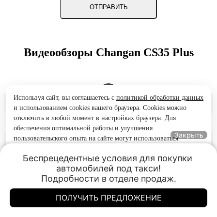
Видеообзоры Changan CS35 Plus
АВТО ПЛЮС
Используя сайт, вы соглашаетесь с
политикой обработки данных
и использованием cookies вашего браузера. Cookies можно
отключить в любой момент в настройках браузера. Для
обеспечения оптимальной работы и улучшения
Закрыть
Журнал "5колесо"
пользовательского опыта на сайте могут использоваться
системы веб-аналитики (в том числе Яндекс.Метрика).
Беспрецедентные условия для покупки 
Продолжая использование сайта, Вы соглашаетесь с
автомобилей под такси!

применением указанных технологий и размещением cookie-
ProDrive
Подробности в отделе продаж.
файлов.
Принять
ПОЛУЧИТЬ ПРЕДЛОЖЕНИЕ
Позвонить
Чанган Центр Богатырский
Чанган Центр Богатырский
Богатырский проспект д.16
Богатырский проспект д.16
Южный Тест