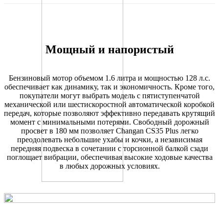
КУЗОВ
Мощный и напористый
Тип кузова
кроссовер
Количество мест
5
Бензиновый мотор объемом 1.6 литра и мощностью 128 л.с.
обеспечивает как динамику, так и экономичность. Кроме того,
покупатели могут выбрать модель с пятиступенчатой
ГАБАРИТНЫЕ РАЗМЕРЫ
механической или шестискоростной автоматической коробкой
передач, которые позволяют эффективно передавать крутящий
Длина, мм
4335
момент с минимальными потерями. Свободный дорожный
просвет в 180 мм позволяет Changan CS35 Plus легко
Ширина, мм
1825
преодолевать небольшие ухабы и кочки, а независимая
Высота, мм
1660
передняя подвеска в сочетании с торсионной балкой сзади
Колесная база, мм
2600
поглощает вибрации, обеспечивая высокие ходовые качества
Дорожный просвет, мм
180
в любых дорожных условиях.
ДВИГАТЕЛЬ
бензиновый, с