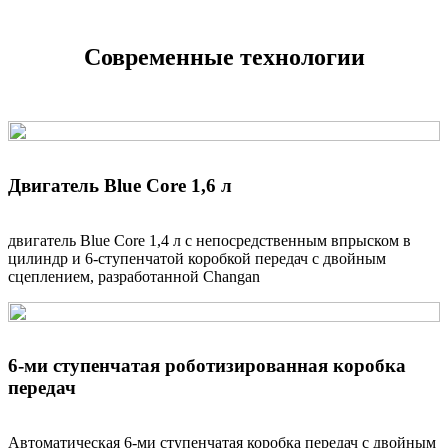
Передняя
McPherson
Задняя
Торсионная балка
Современные технологии
ТОРМОЗНАЯ СИСТЕМА
дисковые вентилируемые
Передние тормоза
вентилируемые
Двигатель Blue Core 1,6 л
Задние тормоза
дисковые
двигатель Blue Core 1,4 л с непосредственным впрыском в
цилиндр и 6-ступенчатой ​​коробкой передач с двойным
МАССА И ОБЪЕМ БАГАЖНОГО ОТДЕЛЕНИЯ
сцеплением, разработанной Changan
Снаряженная масса, кг
1465
Емкость топливного бака, л
52
Объём багажного отсека, л
403
6-ми ступенчатая роботизированная коробка
передач
ЭКСПЛУАТАЦИОННЫЕ ХАРАКТЕРИСТИКИ
Автоматическая 6-ми ступенчатая коробка передач с двойным