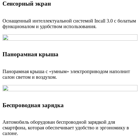
Сенсорный экран
Тип двигателя
турбонагнетателем
Рабочий объем, см3
1598
Число цилиндров
4, рядное
Оснащенный интеллектуальной системой Incall 3.0 с болатым
Максимальная мощность, кВт/л.с.
94/128
функционалом и удобством использования.
Максимальный крутящий момент,
Нм / при об/мин.
161
Экологический класс
5
Панорамная крыша
ТРАНСМИССИЯ
Панорамная крыша с «умным» электроприводом наполнит
салон светом и воздухом.
Тип привода
передний
5 - ступенчатая, механическая
/ 6 - ступенчатая,
Коробка передач
автоматическая
Беспроводная зарядка
Автомобиль оборудован беспроводной зарядкой для
ПОДВЕСКА
смартфона, которая обеспечивает удобство и эргономику в
салоне.
Независимая подвеска типа