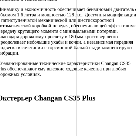
Динамику и экономичность обеспечивает бензиновый двигатель 
объемом 1.6 литра и мощностью 128 л.с.. Доступны модификаци
с пятиступенчатой механической или шестискоростной
автоматической коробкой передач, обеспечивающей эффективну
передачу крутящего момента с минимальными потерями.
Благодаря дорожному просвету в 180 мм кроссовер легко
преодолевает небольшие ухабы и кочки, а независимая передняя
подвеска в сочетании с торсионной балкой сзади компенсируют
вибрации.
Сбалансированные технические характеристики Changan CS35
Plus обеспечивают ему высокие ходовые качества при любых
дорожных условиях.
Экстерьер Changan CS35 Plus