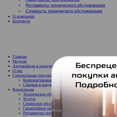
Регламенты технического обслуживания
Стоимость технического обслуживания
О компании
Контакты
Обратный звонок
Запись на тест-драйв
Запись на сервис
Главная
Модели
Автомобили в наличии
О нас
Специальные предложения
Корпоративным клиентам
Changan в кредит
Владельцам
Техническое обслуживание
Услуги
Сервисное обслуживание
Гарантийное обслуживание
Регламенты технического обслуживания